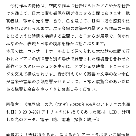
今村作品の特徴は、空間や作品に仕掛けられたささやかな仕掛
けを通じて、日常に潜む感覚を研ぎ澄ませる空間にあります。鑑
賞者は、微かな光や音、香り、色を通じて、日常に潜む感覚や記
憶を想起させられます。展示会場の建築や風景さえも作品の一部
となるような詩情を喚起する空間は、どこからが展示で、何が作
品なのか、表現と日常の境界を静かに揺さぶります。
本展では、コンサートホールとして建てられた大地館の空間で行
われたピアノの調律音と別の場所で録音された環境音を合わせた
新作インスタレーションを中心に、オブジェや映像、ドローイン
グを交えて構成されます。音が消えていく残響や文字のない余白
が音楽や言葉の余韻を響かせるように、日常と展覧会のあいだに
ある残響と余白をゆっくりとお楽しみください。
画像左：《境界線上の光（2019年と2020年の5月のアトリエの木漏
れ日）》2019-2021 アトリエの前に捨ててあった廃材、LED、計測
した光のデータ、電子回路、電池 撮影：城戸保
画像右：《雪は積もるか、消えるか》アートラボあいち展示風