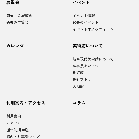
サ
展覧会
イベント
イ
ト
マ
開催中の展覧会
イベント情報
ッ
プ
過去の展覧会
過去のイベント
イベント申込みフォーム
カレンダー
美術館について
岐阜現代美術館について
理事長あいさつ
桃紅館
桃紅アトリエ
大地館
利用案内・アクセス
コラム
利用案内
アクセス
団体利用申込
館内・駐車場マップ