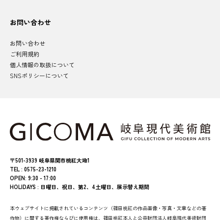
お問い合わせ
お問い合わせ
ご利用規約
個人情報の取扱について
SNSポリシーについて
〒501-3939 岐阜県関市桃紅大地1
TEL : 0575-23-1210
OPEN: 9:30 - 17:00
HOLIDAYS : 日曜日、祝日、第2、4土曜日、展示替え期間
本ウェブサイトに掲載されているコンテンツ（篠田桃紅の作品画像・写真・文章などの著
作物）に関する著作権ならびに使用権は、篠田桃紅本人と公益財団法人岐阜現代美術財団