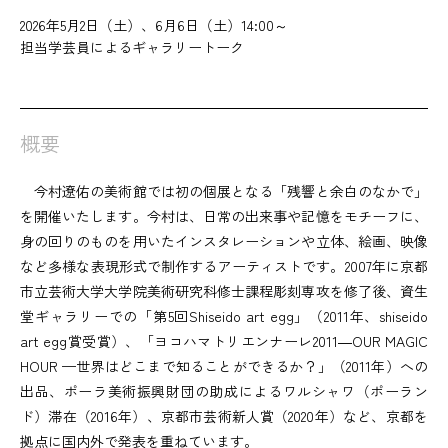
2026年5月2日（土）、6月6日（土）14:00～
担当学芸員によるギャラリートーク
概要
今村遼佑の美術館では初の個展となる「残響と余白のなかで」
を開催いたします。今村は、日常の出来事や記憶をモチーフに、
身の回りのものを用いたインスタレーションや立体、絵画、映像
など多様な表現形式で制作するアーティストです。2007年に京都
市立芸術大学大学院美術研究科修士課程彫刻専攻を修了後、資生
堂ギャラリーでの「第5回Shiseido art egg」（2011年、shiseido
art egg賞受賞）、「ヨコハマトリエンナーレ2011―OUR MAGIC
HOUR —世界はどこまで知ることができるか？」（2011年）への
出品、ポーラ美術振興財団の助成によるワルシャワ（ポーラン
ド）滞在（2016年）、京都市芸術新人賞（2020年）など、京都を
拠点に国内外で発表を重ねています。