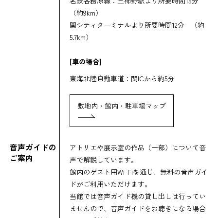
名鉄各務原線：三柿野駅より所要時間15分
（約9km）
関シティターミナルより所要時間12分 （約
5.7km）
[車の場合]
東海北陸自動車道：関ICから約5分
敷地内・館内・駐車場マップ
音声ガイドの
アトリエや展示室の作品（一部）について音
ご案内
声で解説しています。
館内のゲスト用Wi-Fiを通じ、無料の音声ガイ
ドがご利用いただけます。
当館では音声ガイド機の貸し出しは行ってい
ませんので、音声ガイドをお聴きになる場合