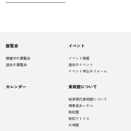
サ
展覧会
イベント
イ
ト
マ
開催中の展覧会
イベント情報
ッ
プ
過去の展覧会
過去のイベント
イベント申込みフォーム
カレンダー
美術館について
岐阜現代美術館について
理事長あいさつ
桃紅館
桃紅アトリエ
大地館