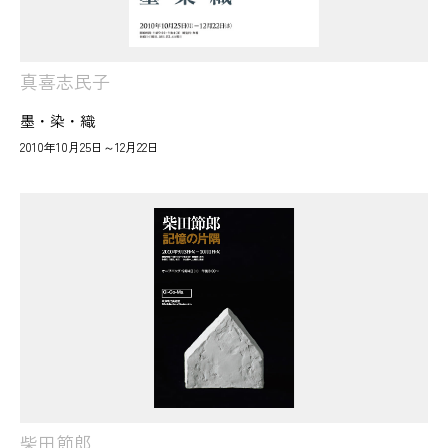
真喜志民子
墨・染・織
2010年10月25日～12月22日
柴田節郎