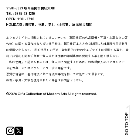
〒501-3939 岐阜県関市桃紅大地1
TEL : 0575-23-1210
OPEN: 9:30 - 17:00
HOLIDAYS : 日曜日、祝日、第2、4土曜日、展示替え期間
本ウェブサイトに掲載されているコンテンツ（篠田桃紅の作品画像・写真・文章などの著
作物）に関する著作権ならびに使用権は、篠田桃紅本人と公益財団法人岐阜現代美術財団
に帰属いたします。 私的使用をのぞき、営利目的で他のウェブサイトに掲載する事や、営
利／非営利を問わず無断で個人または団体の印刷媒体に掲載する事を固く禁じます。
「私的使用」と認められるのは、個人的に閲覧するために、お客様個人のパソコンにデー
タを保存、またはプリントアウトする場合です。
悪質な場合は、著作権法に基づき法的手段を持って対処させて頂きます。
画像・写真・文章を使用されたい場合はお問合せ下さい。
©2026 Gifu Collection of Modern Arts All rights reserved.