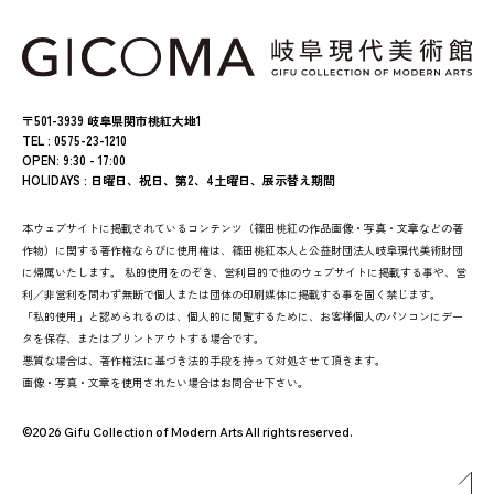
〒501-3939 岐阜県関市桃紅大地1
TEL : 0575-23-1210
OPEN: 9:30 - 17:00
HOLIDAYS : 日曜日、祝日、第2、4土曜日、展示替え期間
本ウェブサイトに掲載されているコンテンツ（篠田桃紅の作品画像・写真・文章などの著
作物）に関する著作権ならびに使用権は、篠田桃紅本人と公益財団法人岐阜現代美術財団
に帰属いたします。 私的使用をのぞき、営利目的で他のウェブサイトに掲載する事や、営
利／非営利を問わず無断で個人または団体の印刷媒体に掲載する事を固く禁じます。
「私的使用」と認められるのは、個人的に閲覧するために、お客様個人のパソコンにデー
タを保存、またはプリントアウトする場合です。
悪質な場合は、著作権法に基づき法的手段を持って対処させて頂きます。
画像・写真・文章を使用されたい場合はお問合せ下さい。
©2026 Gifu Collection of Modern Arts All rights reserved.