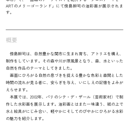
ARTのメリーゴーランド」にて傍島幹司の油彩画が展示されま
す。
概要
傍島幹司は、自然豊かな関市に生まれ育ち、アトリエを構え、
制作をしています。その森や川が原風景となり、森、水といった
自然を作品のテーマとしてきました。
画面にひろがる自然の息づきを捉える豊かな色彩と森閑とした
時間の流れが見る者に、安らぎを与え、いにしえの記憶をよみが
えらせます。
本展では、2002年、パリのシテ・デ・ザール（芸術家村）で制
作した水彩画を展示します。油彩画とはまた一味違う、紙の上で
水と絵具がにじみ合い、軽やかにそしてのびやかにひろがる水彩
の魅力を紹介します。