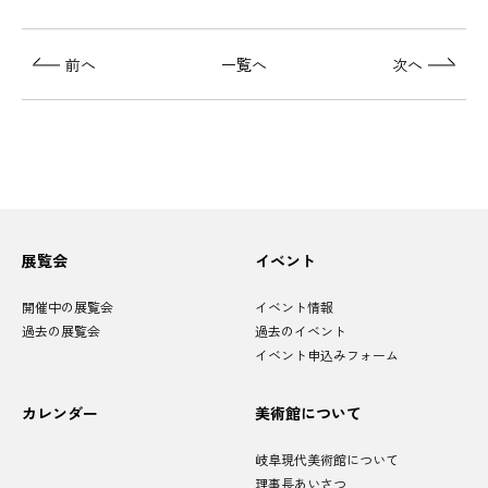
前へ
一覧へ
次へ
サ
展覧会
イベント
イ
ト
マ
開催中の展覧会
イベント情報
ッ
プ
過去の展覧会
過去のイベント
イベント申込みフォーム
カレンダー
美術館について
岐阜現代美術館について
理事長あいさつ