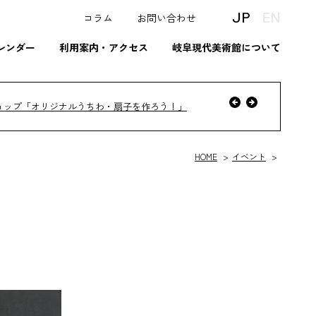
JP
EN
コラム
お問い合わせ
レンダー
利用案内・アクセス
岐阜現代美術館について
へ
前
ョップ「オリジナルうちわ・扇子を作ろう！」
次
へ
HOME
イベント