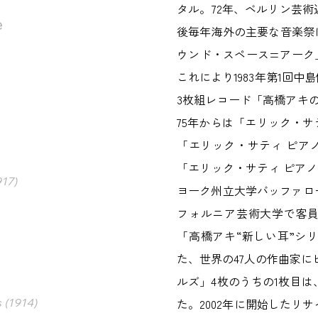
タル。72年、ベルリン芸
e
後毎年海外の主要な音楽祭
ウンド・スペース=アーク
これにより1983年第1回中
3枚組レコード「高橋アキの
75年からは「エリック・サ
「エリック・サティ ピアノ
「エリック・サティ ピアノ音
917)
ヨーク州立大学バッファロ
フォルニア芸術大学で客員教
「高橋アキ“新しい耳”シリ
た、世界の47人の作曲家に
ルズ」4枚のうちの1枚目は
 (1914)
た。2002年に開始したリ