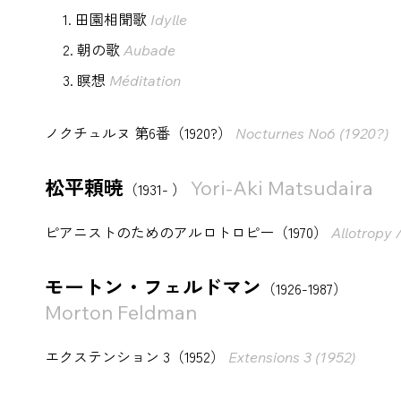
1. 田園相聞歌
Idylle
2. 朝の歌
Aubade
3. 瞑想
Méditation
ノクチュルヌ 第6番（1920?）
Nocturnes N
o
6 (1920?)
松平頼暁
Yori-Aki Matsudaira
（1931- ）
ピアニストのためのアルロトロピー（1970）
Allotropy /
モートン・フェルドマン
（1926-1987）
Morton Feldman
エクステンション 3（1952）
Extensions 3 (1952)