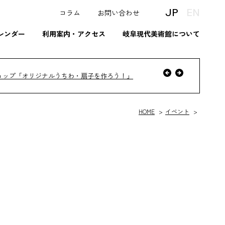
JP
EN
コラム
お問い合わせ
レンダー
利用案内・アクセス
岐阜現代美術館について
へ
前
ョップ「オリジナルうちわ・扇子を作ろう！」
次
へ
HOME
イベント