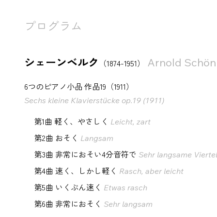
プログラム
シェーンベルク
Arnold Schön
（1874-1951）
6つのピアノ小品 作品19（1911）
Sechs kleine Klavierstücke op.19 (1911)
第1曲 軽く、やさしく
Leicht, zart
第2曲 おそく
Langsam
第3曲 非常におそい4分音符で
Sehr langsame Vierte
第4曲 速く、しかし軽く
Rasch, aber leicht
第5曲 いくぶん速く
Etwas rasch
第6曲 非常におそく
Sehr langsam