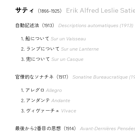
サティ
Erik Alfred Leslie Sati
（1866-1925）
自動記述法（1913）
Descriptions automatiques (1913)
1. 船について
Sur un Vaisseau
2. ランプについて
Sur une Lanterne
3. 兜について
Sur un Casque
官僚的なソナチネ（1917）
Sonatine Bureaucratique (1
1. アレグロ
Allegro
2. アンダンテ
Andante
3. ヴィヴァーチェ
Vivace
最後から2番目の思想（1914）
Avant-Dernières Pensées