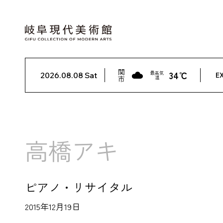
関
34℃
最高気
2026.08.08 Sat
EX
市
温
高橋アキ
ピアノ・リサイタル
2015年12月19日