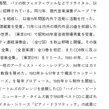
術週間、パリの秋フェスティヴァルなどでリサイタル、以
に招聘されている。同72年、現代音楽演奏グループ「サ
」を結成し、以後19年間国内外で活発に活動を行った。
島健蔵賞を受賞。73年には内外の現代作品20曲を収録した
世界」（東芝EMI）で昭和48年度芸術祭優秀賞を受賞。
ティ連続演奏会」（全12回）を秋山邦晴と開催。その後
全集」（全音楽譜）全13巻を校訂、またCD8枚に及ぶ
楽全集」（東芝EMI）をリリース。1980-81年、ニュー
ー校のアーティスト・イン・レジデンス、84年にはカリ
授を務めた。1983年から97年まで横浜でコンサート
ーズ」を毎年プロデュース。1989年から制作を開始し
ビートルズのアレンジを依頼したCD「ハイパー・ビート
、ニューヨーク・タイムズ紙で1990年ベストCDに選ばれ
サイタル・シリーズ「ピアノ・ドラマティック」の成果に