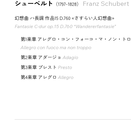
シューベルト
Franz Schubert
（1797-1828）
幻想曲 ハ長調 作品15 D.760 «さすらい人幻想曲»
Fantasie C-dur op.15 D.760 “Wandererfantasie”
第1楽章 アレグロ・コン・フォーコ・マ・ノン・ト
Allegro con fuoco ma non troppo
第2楽章 アダージョ
Adagio
第3楽章 プレスト
Presto
第4楽章 アレグロ
Allegro