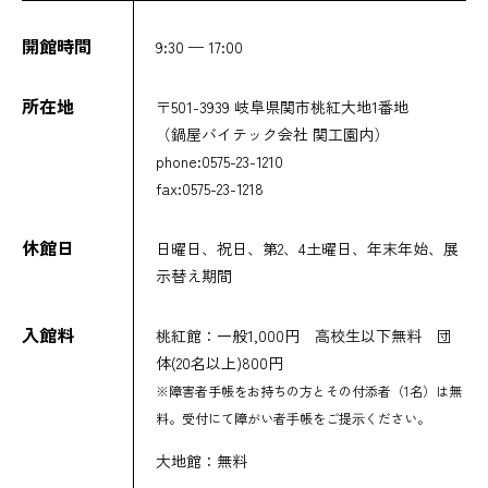
開館時間
9:30 — 17:00
所在地
〒501-3939 岐阜県関市桃紅大地1番地
（鍋屋バイテック会社 関工園内）
phone:0575-23-1210
fax:0575-23-1218
休館日
日曜日、祝日、第2、4土曜日、年末年始、展
示替え期間
入館料
桃紅館：一般1,000円 高校生以下無料 団
体(20名以上)800円
※障害者手帳をお持ちの方とその付添者（1名）は無
料。受付にて障がい者⼿帳をご提⽰ください。
大地館：無料