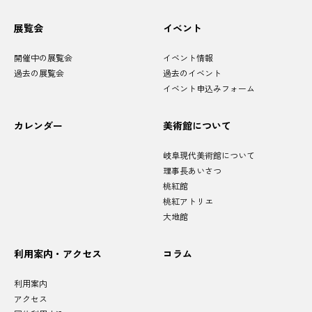
サ
展覧会
イベント
イ
ト
マ
開催中の展覧会
イベント情報
ッ
プ
過去の展覧会
過去のイベント
イベント申込みフォーム
カレンダー
美術館について
岐阜現代美術館について
理事長あいさつ
桃紅館
桃紅アトリエ
大地館
利用案内・アクセス
コラム
利用案内
アクセス