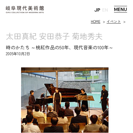
MENU
JP
EN
HOME
イベント
太田真紀 安田恭子 菊地秀夫
時のかたち ～桃紅作品の50年、現代音楽の100年～
2005年10月2日