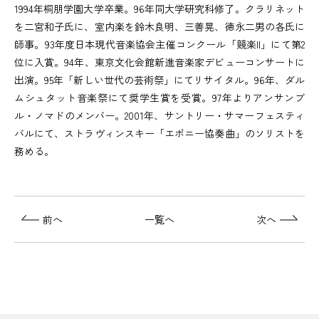
1994年桐朋学園大学卒業。96年同大学研究科修了。クラリネット
を二宮和子氏に、室内楽を鈴木良明、三善晃、徳永二男の各氏に
師事。93年度日本現代音楽協会主催コンクール「競楽II」にて第2
位に入賞。94年、東京文化会館新進音楽家デビューコンサートに
出演。95年「新しい世代の芸術祭」にてリサイタル。96年、ダル
ムシュタット音楽祭にて奨学生賞を受賞。97年よりアンサンブ
ル・ノマドのメンバー。2001年、サントリー・サマーフェスティ
バルにて、ストラヴィンスキー「エボニー協奏曲」のソリストを
務める。
前へ
一覧へ
次へ